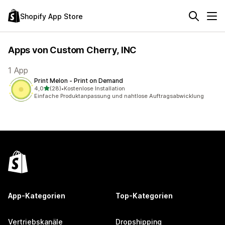
Shopify App Store
Apps von Custom Cherry, INC
1 App
Print Melon ‑ Print on Demand
von 5 Sternen
4,0
(28)
•
Kostenlose Installation
28 Rezensionen insgesamt
Einfache Produktanpassung und nahtlose Auftragsabwicklung
App-Kategorien
Top-Kategorien
Vertriebskanäle
Dropshipping