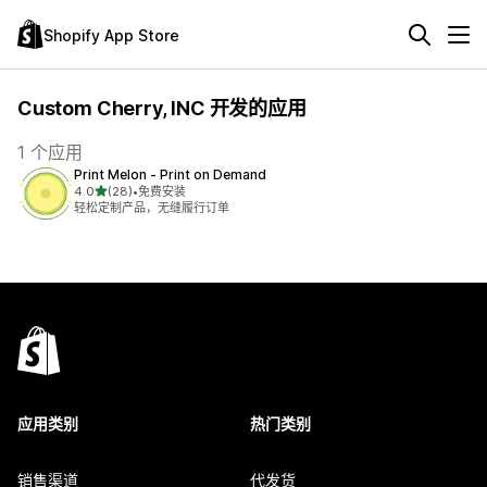
Shopify App Store
Custom Cherry, INC 开发的应用
1 个应用
Print Melon ‑ Print on Demand
星（满分 5 星）
4.0
(28)
•
免费安装
总共 28 条评论
轻松定制产品，无缝履行订单
应用类别
热门类别
销售渠道
代发货