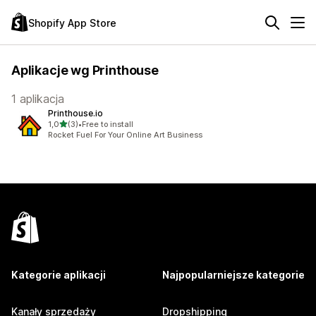
Shopify App Store
Aplikacje wg Printhouse
1 aplikacja
Printhouse.io
na 5 gwiazdek
1,0
(3)
•
Free to install
Łączna liczba recenzji: 3
Rocket Fuel For Your Online Art Business
Kategorie aplikacji
Najpopularniejsze kategorie
Kanały sprzedaży
Dropshipping