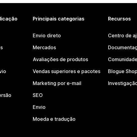
licação
Principais categorias
Recursos
Envio direto
Centro de a
os
Mercados
Documentaç
Avaliações de produtos
Comunidade
vio
Vendas superiores e pacotes
Blogue Shop
Marketing por e-mail
Investigaçã
ersão
SEO
Envio
Moeda e tradução