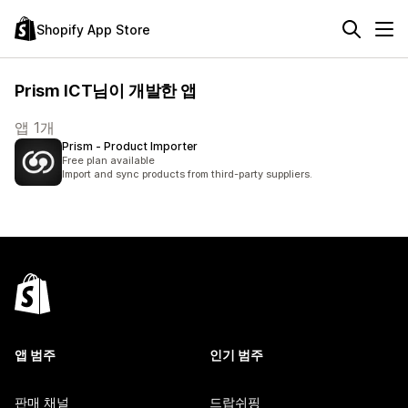
Shopify App Store
Prism ICT님이 개발한 앱
앱 1개
Prism ‑ Product Importer
Free plan available
Import and sync products from third-party suppliers.
앱 범주
인기 범주
판매 채널
드랍쉬핑