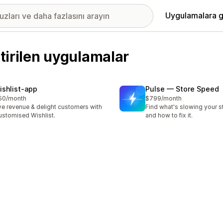
Uygulamalara g
ştirilen uygulamalar
ishlist‑app
Pulse — Store Speed
50/month
$799/month
ve revenue & delight customers with
Find what's slowing your 
ustomised Wishlist.
and how to fix it.