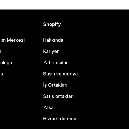
Shopify
dım Merkezi
Hakkında
i
Kariyer
luluğu
Yatırımcılar
gu
Basın ve medya
İş Ortakları
Satış ortakları
Yasal
Hizmet durumu