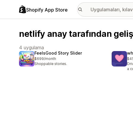
Shopify App Store
netlify anay tarafından geli
4 uygulama
FeelsGood Story Slider
wh
$699/month
$4
Shoppable stories.
Dri
a c