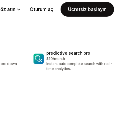
öz atın
Oturum aç
Ücretsiz başlayın
predictive search pro
$10/month
store down
Instant autocomplete search with real-
time analytics.