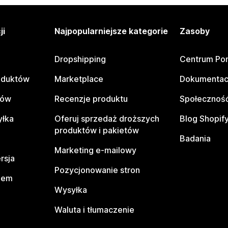
ji
Najpopularniejsze kategorie
Zasoby
Dropshipping
Centrum Po
oduktów
Marketplace
Dokumentac
tów
Recenzje produktu
Społeczność
yłka
Oferuj sprzedaż droższych
Blog Shopif
produktów i pakietów
Badania
Marketing e-mailowy
rsja
Pozycjonowanie stron
pem
Wysyłka
Waluta i tłumaczenie