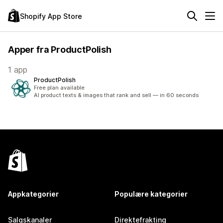
Shopify App Store
Apper fra ProductPolish
1 app
ProductPolish
Free plan available
AI product texts & images that rank and sell — in 60 seconds
Appkategorier
Populære kategorier
Salgskanaler
Direktefrakting