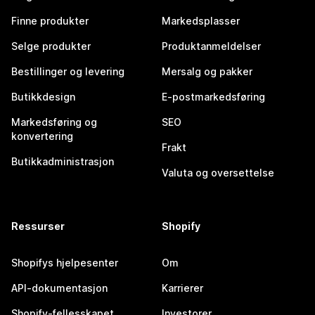
Finne produkter
Markedsplasser
Selge produkter
Produktanmeldelser
Bestillinger og levering
Mersalg og pakker
Butikkdesign
E-postmarkedsføring
Markedsføring og
SEO
konvertering
Frakt
Butikkadministrasjon
Valuta og oversettelse
Ressurser
Shopify
Shopifys hjelpesenter
Om
API-dokumentasjon
Karrierer
Shopify-fellesskapet
Investorer