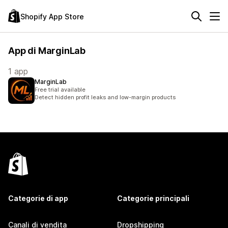
Shopify App Store
App di MarginLab
1 app
MarginLab
Free trial available
Detect hidden profit leaks and low-margin products
Categorie di app
Categorie principali
Canali di vendita
Dropshipping