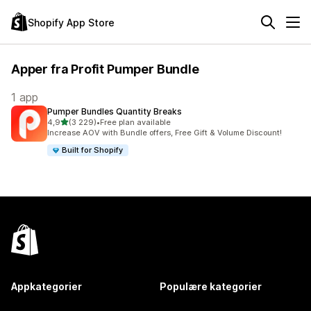
Shopify App Store
Apper fra Profit Pumper Bundle
1 app
Pumper Bundles Quantity Breaks
av 5 stjerner
4,9
(3 229)
•
Free plan available
Totalt 3229 omtaler
Increase AOV with Bundle offers, Free Gift & Volume Discount!
Built for Shopify
Appkategorier
Populære kategorier