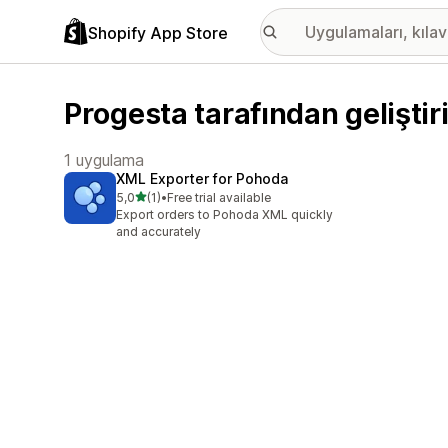
Shopify App Store
Progesta tarafından gelişti
1 uygulama
XML Exporter for Pohoda
5 yıldız üzerinden
5,0
(1)
•
Free trial available
toplam 1 değerlendirme
Export orders to Pohoda XML quickly
and accurately