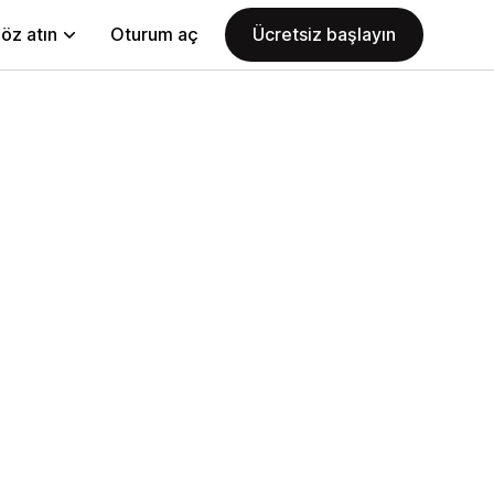
öz atın
Oturum aç
Ücretsiz başlayın