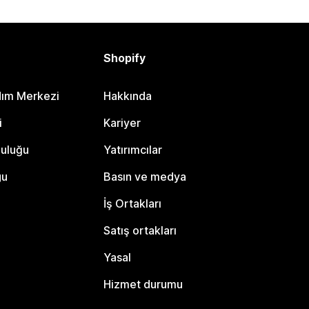
Shopify
dım Merkezi
Hakkında
i
Kariyer
luluğu
Yatırımcılar
gu
Basın ve medya
İş Ortakları
Satış ortakları
Yasal
Hizmet durumu