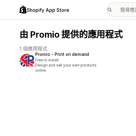
Shopify App Store
由 Promio 提供的應用程式
1 個應用程式
Promio ‑ Print on demand
Free to install
Design and sell your own products
online