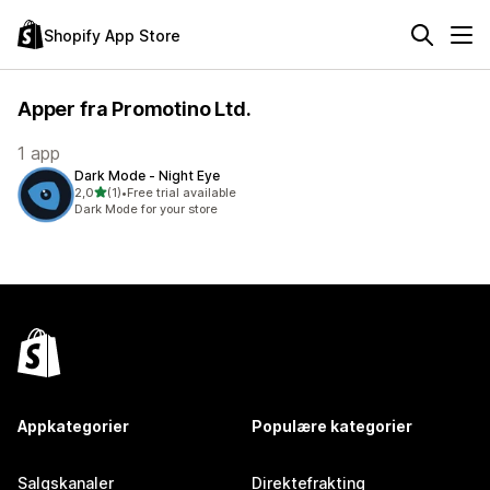
Shopify App Store
Apper fra Promotino Ltd.
1 app
Dark Mode ‑ Night Eye
av 5 stjerner
2,0
(1)
•
Free trial available
Totalt 1 omtaler
Dark Mode for your store
Appkategorier
Populære kategorier
Salgskanaler
Direktefrakting