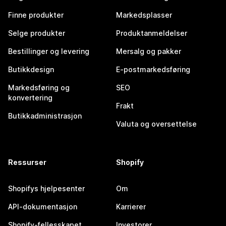
Finne produkter
Markedsplasser
Selge produkter
Produktanmeldelser
Bestillinger og levering
Mersalg og pakker
Butikkdesign
E-postmarkedsføring
Markedsføring og
SEO
konvertering
Frakt
Butikkadministrasjon
Valuta og oversettelse
Ressurser
Shopify
Shopifys hjelpesenter
Om
API-dokumentasjon
Karrierer
Shopify-fellesskapet
Investorer