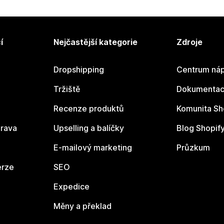
í
Nejčastější kategorie
Zdroje
Dropshipping
Centrum náp
Tržiště
Dokumentace
Recenze produktů
Komunita Sh
rava
Upselling a balíčky
Blog Shopif
E-mailový marketing
Průzkum
erze
SEO
Expedice
Měny a překlad