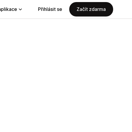
aplikace
Přihlásit se
Začít zdarma