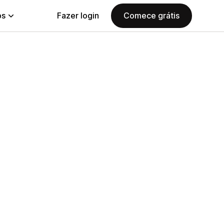
ps
Fazer login
Comece grátis