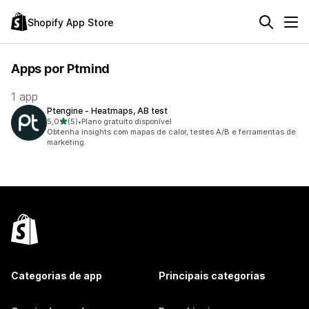
Shopify App Store
Apps por Ptmind
1 app
Ptengine ‑ Heatmaps, AB test
de 5 estrelas
5,0
(5)
•
Plano gratuito disponível
5 avaliações ao todo
Obtenha insights com mapas de calor, testes A/B e ferramentas de
marketing.
Categorias de app
Principais categorias