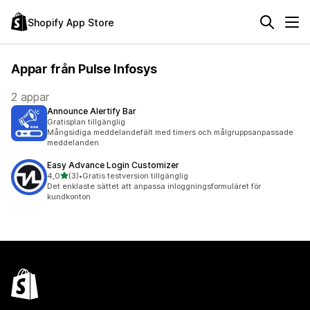
Shopify App Store
Appar från Pulse Infosys
2 appar
Announce Alertify Bar
Gratisplan tillgänglig
Mångsidiga meddelandefält med timers och målgruppsanpassade
meddelanden
Easy Advance Login Customizer
av 5 stjärnor
4,0
(3)
•
Gratis testversion tillgänglig
3 recensioner totalt
Det enklaste sättet att anpassa inloggningsformuläret för
kundkonton