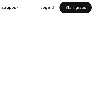
se apps
Log ind
Start gratis