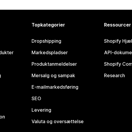
Topkategorier
Ressourcer
Dropshipping
Shopify Hjæ
dukter
Markedspladser
API-dokume
Produktanmeldelser
Shopify Co
g
Mersalg og sampak
Research
E-mailmarkedsføring
SEO
Levering
ion
Valuta og oversættelse