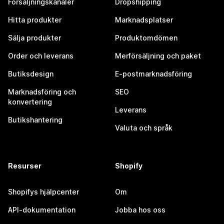
Försäljningskanaler
Dropshipping
Hitta produkter
Marknadsplatser
Sälja produkter
Produktomdömen
Order och leverans
Merförsäljning och paket
Butiksdesign
E-postmarknadsföring
Marknadsföring och
SEO
konvertering
Leverans
Butikshantering
Valuta och språk
Resurser
Shopify
Shopifys hjälpcenter
Om
API-dokumentation
Jobba hos oss