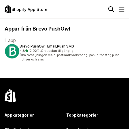
Shopify App Store
Appar från Brevo PushOwl
1 app
Brevo PushOwl: Email,Push,SMS
av 5 stjärnor
4,8
(2 021)
•
Gratisplan tillgänglig
2021 recensioner totalt
Öka försäljningen via e-postmarknadsföring, popup-fönster, push-
notiser och sms
Appkategorier
Toppkategorier