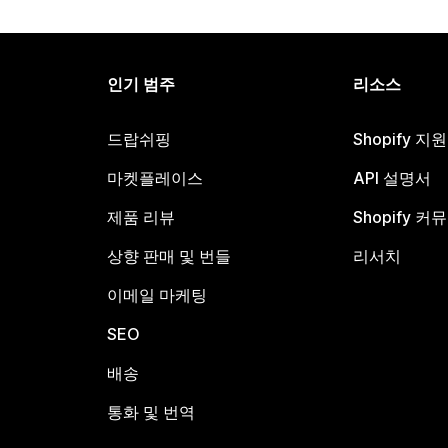
인기 범주
리소스
드랍쉬핑
Shopify 지
마켓플레이스
API 설명서
제품 리뷰
Shopify 커
상향 판매 및 번들
리서치
이메일 마케팅
SEO
배송
통화 및 번역