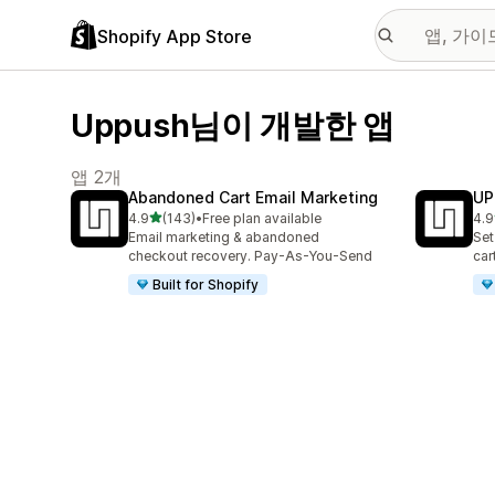
Shopify App Store
Uppush님이 개발한 앱
앱 2개
Abandoned Cart Email Marketing
UP
별 5개 중
4.9
(143)
•
Free plan available
4.9
총 리뷰 143개
총 
Email marketing & abandoned
Set
checkout recovery. Pay-As-You-Send
car
Built for Shopify