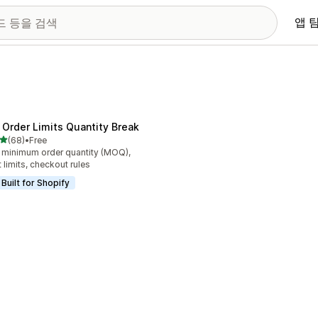
앱 
 Order Limits Quantity Break
별 5개 중
(68)
•
Free
리뷰 68개
 minimum order quantity (MOQ),
t limits, checkout rules
Built for Shopify