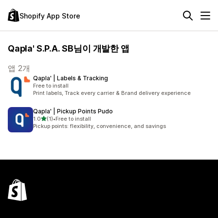
Shopify App Store
Qapla' S.P.A. SB님이 개발한 앱
앱 2개
Qapla' | Labels & Tracking
Free to install
Print labels, Track every carrier & Brand delivery experience
Qapla' | Pickup Points Pudo
별 5개 중
1.0
(1)
•
Free to install
총 리뷰 1개
Pickup points: flexibility, convenience, and savings