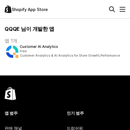
Shopify App Store
QQQE 님이 개발한 앱
앱 1개
Customer AI Analytics
Free
Customer Analytics & AI Analytics for Store Growth,Performance
앱 범주
인기 범주
판매 채널
드랍쉬핑