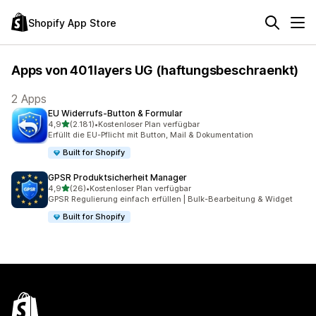
Shopify App Store
Apps von 401layers UG (haftungsbeschraenkt)
2 Apps
EU Widerrufs‑Button & Formular
von 5 Sternen
4,9
(2.181)
•
Kostenloser Plan verfügbar
2181 Rezensionen insgesamt
Erfüllt die EU-Pflicht mit Button, Mail & Dokumentation
Built for Shopify
GPSR Produktsicherheit Manager
von 5 Sternen
4,9
(26)
•
Kostenloser Plan verfügbar
26 Rezensionen insgesamt
GPSR Regulierung einfach erfüllen | Bulk-Bearbeitung & Widget
Built for Shopify