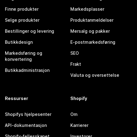
Finne produkter
Markedsplasser
Selge produkter
Produktanmeldelser
Bestillinger og levering
Mersalg og pakker
Butikkdesign
E-postmarkedsføring
Markedsføring og
SEO
konvertering
Frakt
Butikkadministrasjon
Valuta og oversettelse
Ressurser
Shopify
Shopifys hjelpesenter
Om
API-dokumentasjon
Karrierer
Shopify-fellesskapet
Investorer