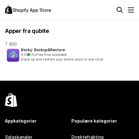
Shopify App Store
Apper fra qubite
1 app
Backy: Backup&Restore
av 5 stjerner
5,0
(1)
•
Free trial available
Totalt 1 omtaler
Back up and restore your entire store in one click
Appkategorier
Populære kategorier
Salgskanaler
Direktefrakting