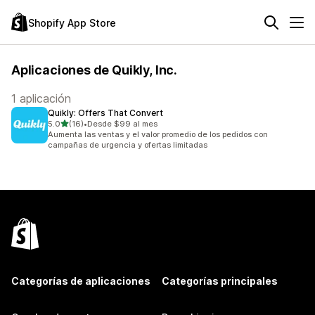
Shopify App Store
Aplicaciones de Quikly, Inc.
1 aplicación
Quikly: Offers That Convert
de 5 estrellas
5.0
(16)
•
Desde $99 al mes
16 reseñas en total
Aumenta las ventas y el valor promedio de los pedidos con
campañas de urgencia y ofertas limitadas
Categorías de aplicaciones
Categorías principales