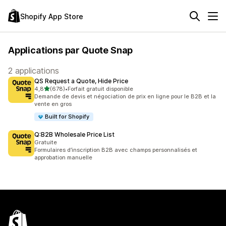
Shopify App Store
Applications par Quote Snap
2 applications
QS Request a Quote, Hide Price
étoile(s) sur 5
4,8
(678)
•
Forfait gratuit disponible
678 avis au total
Demande de devis et négociation de prix en ligne pour le B2B et la
vente en gros
Built for Shopify
Q:B2B Wholesale Price List
Gratuite
Formulaires d’inscription B2B avec champs personnalisés et
approbation manuelle