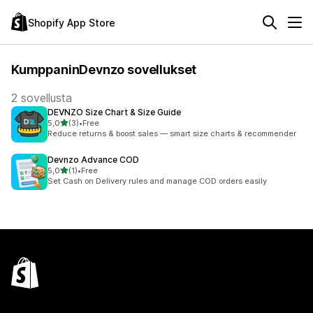
Shopify App Store
KumppaninDevnzo sovellukset
2 sovellusta
DEVNZO Size Chart & Size Guide
/ 5 tähteä
5,0
(3)
•
Free
3 arvostelua yhteensä
Reduce returns & boost sales — smart size charts & recommender
Devnzo Advance COD
/ 5 tähteä
5,0
(1)
•
Free
1 arvostelua yhteensä
Set Cash on Delivery rules and manage COD orders easily