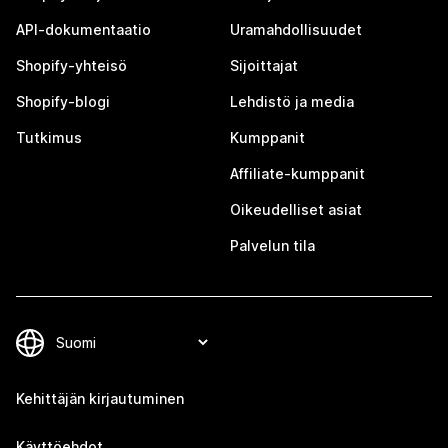
API-dokumentaatio
Uramahdollisuudet
Shopify-yhteisö
Sijoittajat
Shopify-blogi
Lehdistö ja media
Tutkimus
Kumppanit
Affiliate-kumppanit
Oikeudelliset asiat
Palvelun tila
Kehittäjän kirjautuminen
Käyttöehdot