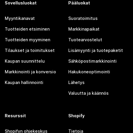
Sovellusluokat
Pääluokat
Myyntikanavat
Suoratoimitus
Tuotteiden etsiminen
Markkinapaikat
Tuotteiden myyminen
Tuotearvostelut
Tilaukset ja toimitukset
Lisämyynti ja tuotepaketit
Kaupan suunnittelu
Sähköpostimarkkinointi
Markkinointi ja konversio
Hakukoneoptimointi
Kaupan hallinnointi
Lähetys
Valuutta ja käännös
Resurssit
Shopify
Shopifyn ohjekeskus
Tietoja