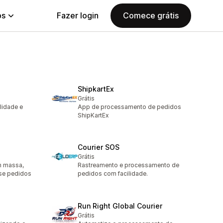
ps
Fazer login
Comece grátis
ShipkartEx
Grátis
lidade e
App de processamento de pedidos
ShipKartEx
Courier SOS
Grátis
m massa,
Rastreamento e processamento de
sse pedidos
pedidos com facilidade.
Run Right Global Courier
Grátis