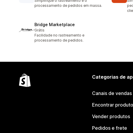
Simplifique o rastreamento e o
Sim
processamento de pedidos em massa.
ped
cli
Bridge Marketplace
Grátis
Facilidade no rastreamento e
processamento de pedidos.
Categorias de ap
Canais de vendas
Encontrar produt
Vender produtos
Pedidos e frete