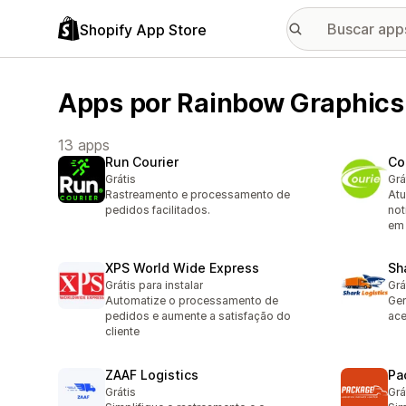
Shopify App Store
Apps por Rainbow Graphics
13 apps
Run Courier
Co
Grátis
Grá
Rastreamento e processamento de
Atu
pedidos facilitados.
not
em
XPS World Wide Express
Sh
Grátis para instalar
Grá
Automatize o processamento de
Ger
pedidos e aumente a satisfação do
ace
cliente
ZAAF Logistics
Pa
Grátis
Grá