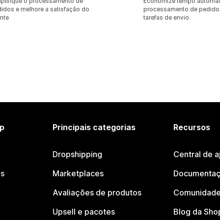
plifique o processamento de
Economize tempo automat
idos e melhore a satisfação do
processamento de pedido
ente
tarefas de envio.
p
Principais categorias
Recursos
Dropshipping
Central de a
os
Marketplaces
Documentaç
Avaliações de produtos
Comunidade
Upsell e pacotes
Blog da Sho