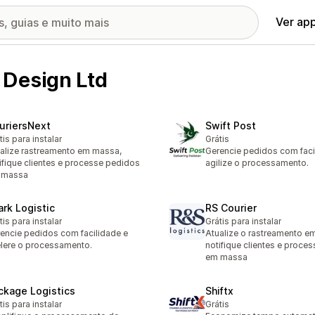
Ver ap
 Design Ltd
uriersNext
Swift Post
tis para instalar
Grátis
alize rastreamento em massa,
Gerencie pedidos com faci
ifique clientes e processe pedidos
agilize o processamento.
 massa
ark Logistic
RS Courier
tis para instalar
Grátis para instalar
encie pedidos com facilidade e
Atualize o rastreamento e
lere o processamento.
notifique clientes e proce
em massa
ckage Logistics
Shiftx
tis para instalar
Grátis