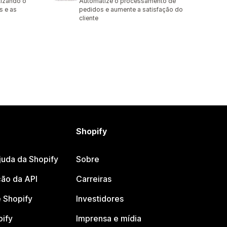
izando o
Automatize o processamento de
s e as
pedidos e aumente a satisfação do
cliente
Shopify
juda da Shopify
Sobre
ão da API
Carreiras
 Shopify
Investidores
pify
Imprensa e mídia