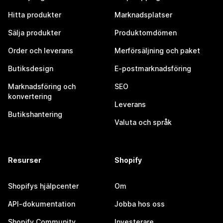
Hitta produkter
Marknadsplatser
Sälja produkter
Produktomdömen
Order och leverans
Merförsäljning och paket
Butiksdesign
E-postmarknadsföring
Marknadsföring och
SEO
konvertering
Leverans
Butikshantering
Valuta och språk
Resurser
Shopify
Shopifys hjälpcenter
Om
API-dokumentation
Jobba hos oss
Shopify Community
Investerare