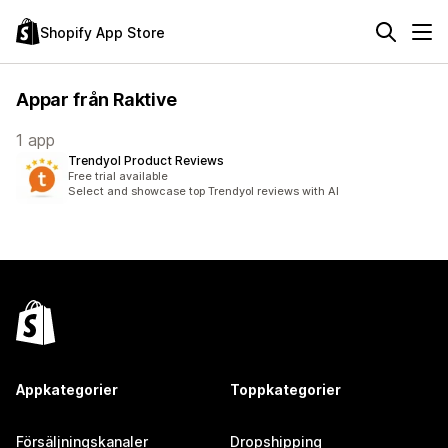
Shopify App Store
Appar från Raktive
1 app
Trendyol Product Reviews
Free trial available
Select and showcase top Trendyol reviews with AI
Appkategorier
Toppkategorier
Försäljningskanaler
Dropshipping