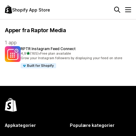
Shopify App Store
Apper fra Raptor Media
1 app
RPTR Instagram Feed Connect
av 5 stjerner
4,9
(165)
•
Free plan available
Totalt 165 omtaler
Grow your Instagram followers by displaying your feed on store
Built for Shopify
Appkategorier
Populære kategorier