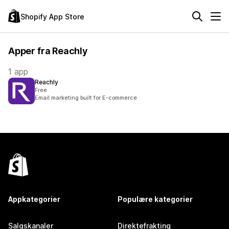
Shopify App Store
Apper fra Reachly
1 app
Reachly
Free
Email marketing built for E-commerce
Appkategorier
Populære kategorier
Salgskanaler
Direktefrakting