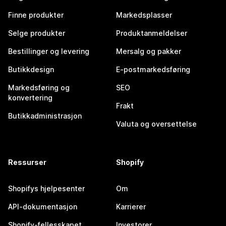
Finne produkter
Markedsplasser
Selge produkter
Produktanmeldelser
Bestillinger og levering
Mersalg og pakker
Butikkdesign
E-postmarkedsføring
Markedsføring og
SEO
konvertering
Frakt
Butikkadministrasjon
Valuta og oversettelse
Ressurser
Shopify
Shopifys hjelpesenter
Om
API-dokumentasjon
Karrierer
Shopify-fellesskapet
Investorer