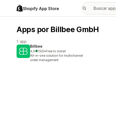
Shopify App Store
Apps por Billbee GmbH
1 app
Billbee
de 5 estrelas
4,5
(50)
•
Free to install
50 avaliações ao todo
All-in-one solution for multichannel
order management