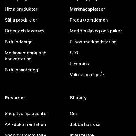
Hitta produkter
Marknadsplatser
Sälja produkter
Produktomdömen
Order och leverans
Merförsäljning och paket
Butiksdesign
E-postmarknadsföring
Marknadsföring och
SEO
konvertering
Leverans
Butikshantering
Valuta och språk
Resurser
Shopify
Shopifys hjälpcenter
Om
API-dokumentation
Jobba hos oss
Shopify Community
Investerare