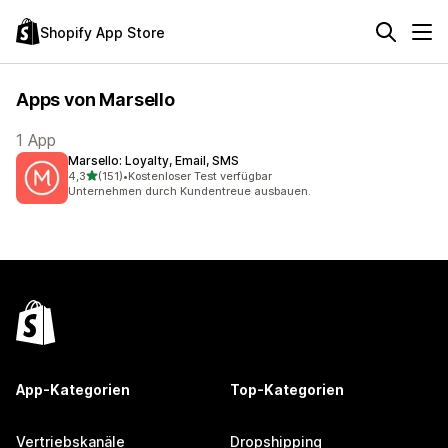
Shopify App Store
Apps von Marsello
1 App
Marsello: Loyalty, Email, SMS
von 5 Sternen
4,3
(151)
•
Kostenloser Test verfügbar
151 Rezensionen insgesamt
Unternehmen durch Kundentreue ausbauen.
App-Kategorien
Top-Kategorien
Vertriebskanäle
Dropshipping