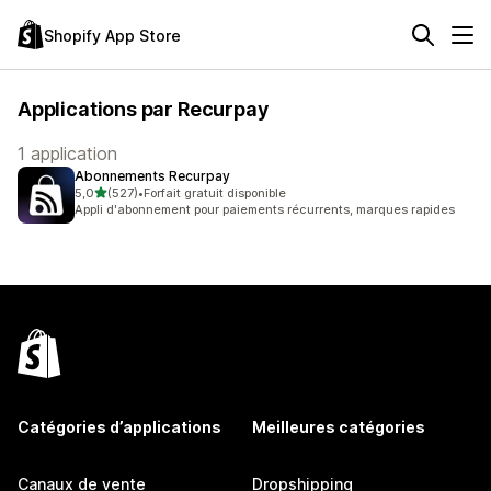
Shopify App Store
Applications par Recurpay
1 application
Abonnements Recurpay
étoile(s) sur 5
5,0
(527)
•
Forfait gratuit disponible
527 avis au total
Appli d'abonnement pour paiements récurrents, marques rapides
Catégories d’applications
Meilleures catégories
Canaux de vente
Dropshipping