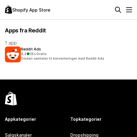
Shopify App Store
Apps fra Reddit
1 app
Reddit Ads
ud af 5 stjerner
4,3
(8)
•
Gratis
8 anmeldelser i alt
Omdan samtaler til konverteringer med Reddit Ads
Appkategorier
Topkategorier
Salgskanaler
Dropshipping