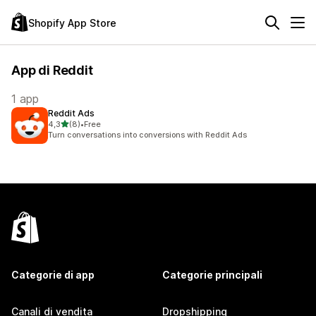
Shopify App Store
App di Reddit
1 app
Reddit Ads
stelle su 5
4,3
(8)
•
Free
8 recensioni totali
Turn conversations into conversions with Reddit Ads
Categorie di app
Categorie principali
Canali di vendita
Dropshipping