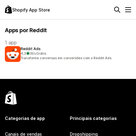
Shopify App Store
Apps por Reddit
1 app
Reddit Ads
de 5 estrelas
4,3
(8)
•
Grátis
8 avaliações ao todo
Transforme conversas em conversões com o Reddit Ads
Categorias de app
Principais categorias
Canais de vendas
Dropshipping