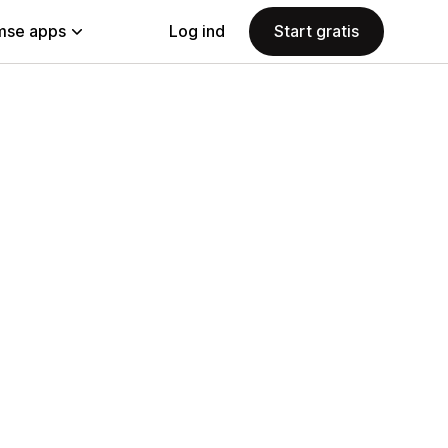
se apps
Log ind
Start gratis