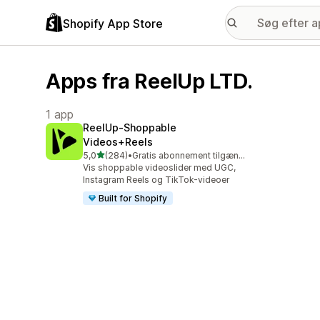
Shopify App Store
Apps fra ReelUp LTD.
1 app
ReelUp‑Shoppable
Videos+Reels
ud af 5 stjerner
5,0
(284)
•
Gratis abonnement tilgængeligt
284 anmeldelser i alt
Vis shoppable videoslider med UGC,
Instagram Reels og TikTok-videoer
Built for Shopify