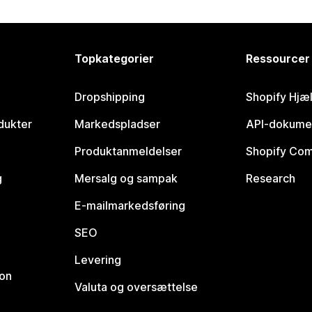
Topkategorier
Ressourcer
Dropshipping
Shopify Hjæ
dukter
Markedspladser
API-dokume
Produktanmeldelser
Shopify Co
g
Mersalg og sampak
Research
E-mailmarkedsføring
SEO
Levering
ion
Valuta og oversættelse