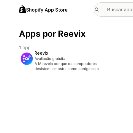
Shopify App Store
Apps por Reevix
1 app
Reevix
Avaliação gratuita
A IA revela por que os compradores
desistem e mostra como corrigir isso