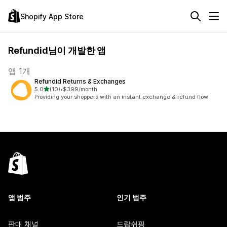
Shopify App Store
Refundid님이 개발한 앱
앱 1개
Refundid Returns & Exchanges
별 5개 중
5.0
(10)
•
$399/month
총 리뷰 10개
Providing your shoppers with an instant exchange & refund flow
앱 범주
인기 범주
판매 채널
드랍쉬핑