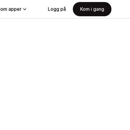
nom apper
Logg på
Kom i gang