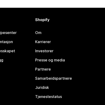
Shopify
lpesenter
Om
ntasjon
Karrierer
lesskapet
Investorer
gg
Presse og media
Partnere
Samarbeidspartnere
Juridisk
Tjenestestatus