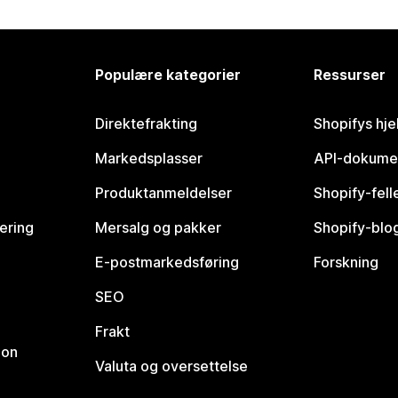
Populære kategorier
Ressurser
Direktefrakting
Shopifys hje
Markedsplasser
API-dokume
Produktanmeldelser
Shopify-fel
vering
Mersalg og pakker
Shopify-blo
E-postmarkedsføring
Forskning
SEO
Frakt
jon
Valuta og oversettelse