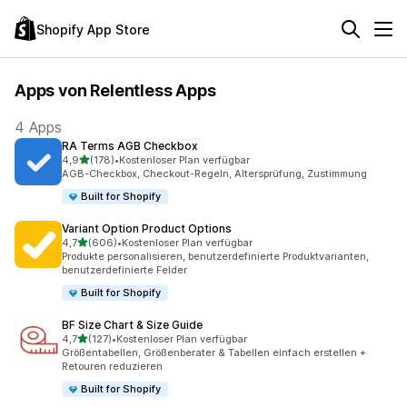
Shopify App Store
Apps von Relentless Apps
4 Apps
RA Terms AGB Checkbox
von 5 Sternen
4,9
(178)
•
Kostenloser Plan verfügbar
178 Rezensionen insgesamt
AGB-Checkbox, Checkout-Regeln, Altersprüfung, Zustimmung
Built for Shopify
Variant Option Product Options
von 5 Sternen
4,7
(606)
•
Kostenloser Plan verfügbar
606 Rezensionen insgesamt
Produkte personalisieren, benutzerdefinierte Produktvarianten,
benutzerdefinierte Felder
Built for Shopify
BF Size Chart & Size Guide
von 5 Sternen
4,7
(127)
•
Kostenloser Plan verfügbar
127 Rezensionen insgesamt
Größentabellen, Größenberater & Tabellen einfach erstellen +
Retouren reduzieren
Built for Shopify