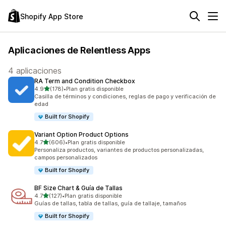
Shopify App Store
Aplicaciones de Relentless Apps
4 aplicaciones
RA Term and Condition Checkbox
de 5 estrellas
4.9
(178)
•
Plan gratis disponible
178 reseñas en total
Casilla de términos y condiciones, reglas de pago y verificación de
edad
Built for Shopify
Variant Option Product Options
de 5 estrellas
4.7
(606)
•
Plan gratis disponible
606 reseñas en total
Personaliza productos, variantes de productos personalizadas,
campos personalizados
Built for Shopify
BF Size Chart & Guía de Tallas
de 5 estrellas
4.7
(127)
•
Plan gratis disponible
127 reseñas en total
Guías de tallas, tabla de tallas, guía de tallaje, tamaños
Built for Shopify