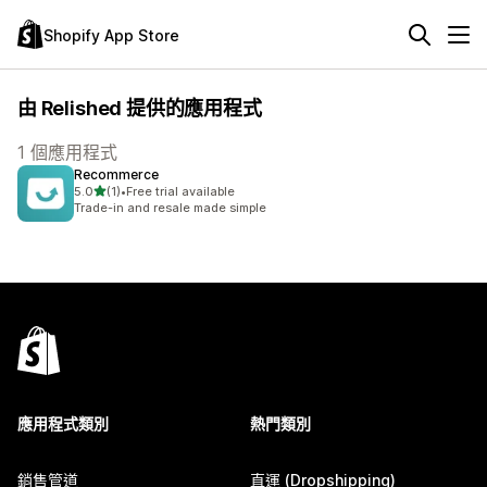
Shopify App Store
由 Relished 提供的應用程式
1 個應用程式
Recommerce
滿分 5 顆星
5.0
(1)
•
Free trial available
共有 1 則評價
Trade-in and resale made simple
應用程式類別
熱門類別
銷售管道
直運 (Dropshipping)