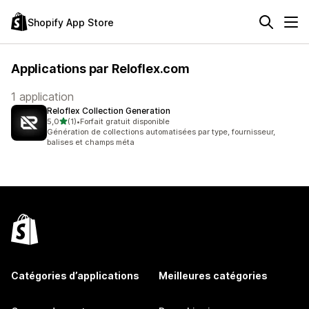
Shopify App Store
Applications par Reloflex.com
1 application
Reloflex Collection Generation
étoile(s) sur 5
5,0
(1)
•
Forfait gratuit disponible
1 avis au total
Génération de collections automatisées par type, fournisseur,
balises et champs méta
Catégories d’applications
Meilleures catégories