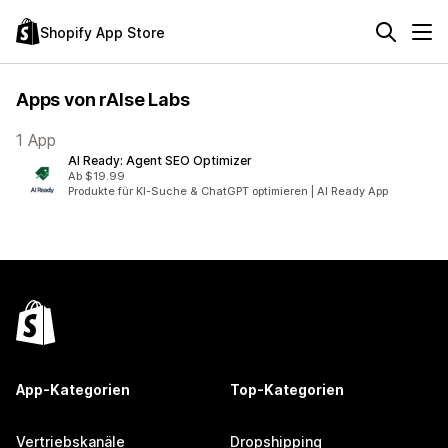
Shopify App Store
Apps von rAIse Labs
1 App
AI Ready: Agent SEO Optimizer
Ab $19.99
Produkte für KI-Suche & ChatGPT optimieren | AI Ready App
App-Kategorien
Top-Kategorien
Vertriebskanäle
Dropshipping