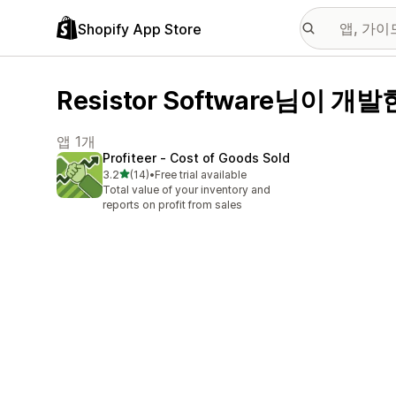
Shopify App Store
Resistor Software님이 개발
앱 1개
Profiteer ‑ Cost of Goods Sold
별 5개 중
3.2
(14)
•
Free trial available
총 리뷰 14개
Total value of your inventory and
reports on profit from sales