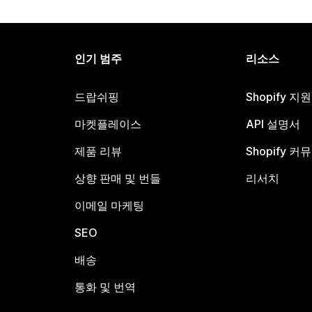
인기 범주
리소스
드랍쉬핑
Shopify 지
마켓플레이스
API 설명서
제품 리뷰
Shopify 커
상향 판매 및 번들
리서치
이메일 마케팅
SEO
배송
통화 및 번역