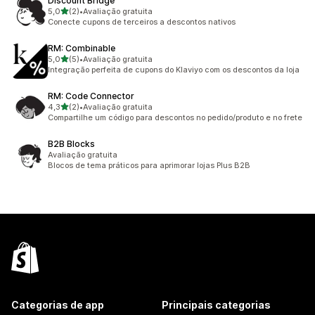
Discount Bridge
de 5 estrelas
5,0
(2)
•
Avaliação gratuita
2 avaliações ao todo
Conecte cupons de terceiros a descontos nativos
RM: Combinable
de 5 estrelas
5,0
(5)
•
Avaliação gratuita
5 avaliações ao todo
Integração perfeita de cupons do Klaviyo com os descontos da loja
RM: Code Connector
de 5 estrelas
4,3
(2)
•
Avaliação gratuita
2 avaliações ao todo
Compartilhe um código para descontos no pedido/produto e no frete
B2B Blocks
Avaliação gratuita
Blocos de tema práticos para aprimorar lojas Plus B2B
Categorias de app
Principais categorias