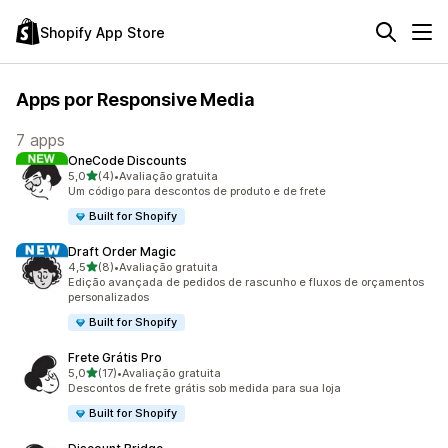
Shopify App Store
Apps por Responsive Media
7 apps
OneCode Discounts
de 5 estrelas
5,0
(4)
•
Avaliação gratuita
4 avaliações ao todo
Um código para descontos de produto e de frete
Built for Shopify
Draft Order Magic
de 5 estrelas
4,5
(8)
•
Avaliação gratuita
8 avaliações ao todo
Edição avançada de pedidos de rascunho e fluxos de orçamentos
personalizados
Built for Shopify
Frete Grátis Pro
de 5 estrelas
5,0
(17)
•
Avaliação gratuita
17 avaliações ao todo
Descontos de frete grátis sob medida para sua loja
Built for Shopify