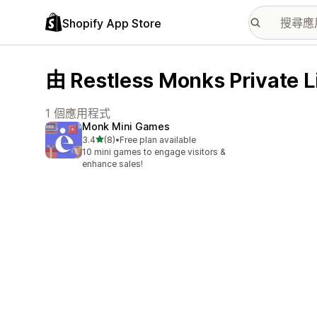
Shopify App Store
由 Restless Monks Priva
1 個應用程式
Monk Mini Games
滿分 5 顆星
3.4
(8)
•
Free plan available
共有 8 則評價
10 mini games to engage visitors &
enhance sales!